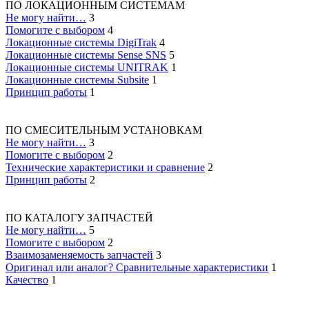
ПО ЛОКАЦИОННЫМ СИСТЕМАМ
Не могу найти…
3
Помогите с выбором
4
Локационные системы DigiTrak
4
Локационные системы Sense SNS
5
Локационные системы UNITRAK
1
Локационные системы Subsite
1
Принцип работы
1
ПО СМЕСИТЕЛЬНЫМ УСТАНОВКАМ
Не могу найти…
3
Помогите с выбором
2
Технические характеристики и сравнение
2
Принцип работы
2
ПО КАТАЛОГУ ЗАПЧАСТЕЙ
Не могу найти…
5
Помогите с выбором
2
Взаимозаменяемость запчастей
3
Оригинал или аналог? Сравнительные характеристики
1
Качество
1