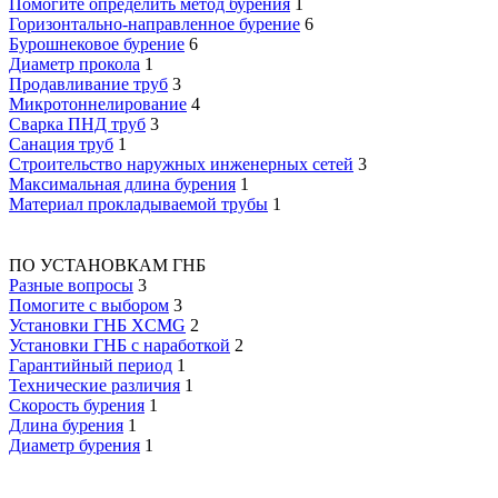
Помогите определить метод бурения
1
Горизонтально-направленное бурение
6
Бурошнековое бурение
6
Диаметр прокола
1
Продавливание труб
3
Микротоннелирование
4
Сварка ПНД труб
3
Санация труб
1
Строительство наружных инженерных сетей
3
Максимальная длина бурения
1
Материал прокладываемой трубы
1
ПО УСТАНОВКАМ ГНБ
Разные вопросы
3
Помогите с выбором
3
Установки ГНБ XCMG
2
Установки ГНБ с наработкой
2
Гарантийный период
1
Технические различия
1
Скорость бурения
1
Длина бурения
1
Диаметр бурения
1