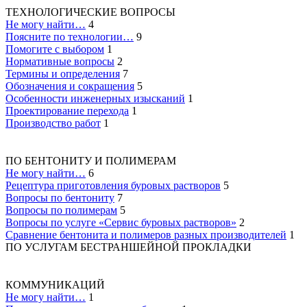
ТЕХНОЛОГИЧЕСКИЕ ВОПРОСЫ
Не могу найти…
4
Поясните по технологии…
9
Помогите с выбором
1
Нормативные вопросы
2
Термины и определения
7
Обозначения и сокращения
5
Особенности инженерных изысканий
1
Проектирование перехода
1
Производство работ
1
ПО БЕНТОНИТУ И ПОЛИМЕРАМ
Не могу найти…
6
Рецептура приготовления буровых растворов
5
Вопросы по бентониту
7
Вопросы по полимерам
5
Вопросы по услуге «Сервис буровых растворов»
2
Сравнение бентонита и полимеров разных производителей
1
ПО УСЛУГАМ БЕСТРАНШЕЙНОЙ ПРОКЛАДКИ
КОММУНИКАЦИЙ
Не могу найти…
1